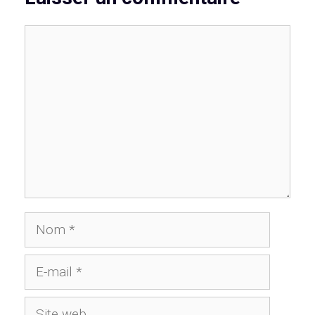
Commentaire
Nom
E-
mail
Site