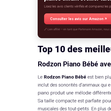
Lisez les avis clients vérifiés et comparez le
Consulter les avis sur Amazon
🔗 Lien affilié — en tant que Partenaire Amazon, nous
Top 10 des meille
Rodzon Piano Bébé av
Le
Rodzon Piano Bébé
est bien plu
inclut des sonorités d’animaux qui 
piano produit une mélodie différent
Sa taille compacte est parfaite pou
musicales des tout-petits. En plus d