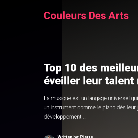
Aller
Couleurs Des Arts
au
contenu
Top 10 des meilleu
éveiller leur talen
La musique est un langage universel qui
un instrument comme le piano dès leur j
développement …
Written by: Pierre